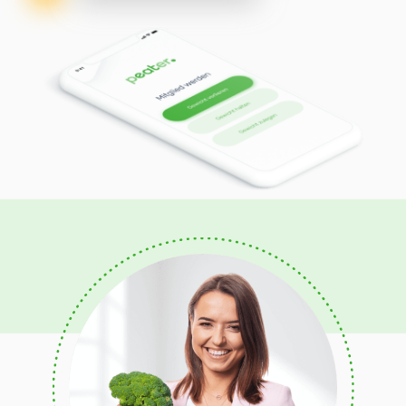
Eiweißreich
Mediterran
Anti-Entzündung
Abwehrstärkend