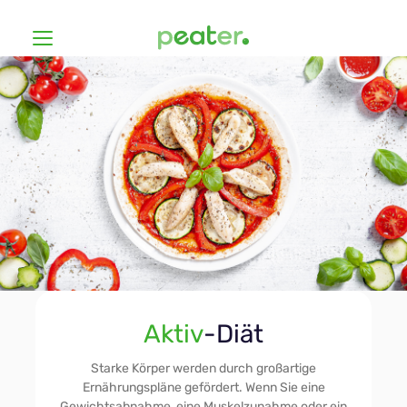
Diäten
Wie es funktioniert?
Günstig
Preisliste
Vegan
Hashimoto
Anmelden
Aktiv
-Diät
Glutenfrei
Registrieren
Starke Körper werden durch großartige
Ernährungspläne gefördert. Wenn Sie eine
Gewichtsabnahme, eine Muskelzunahme oder ein