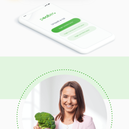
Proteica
Mediterranea
Anti-infiammatoria
Forza Immunitaria