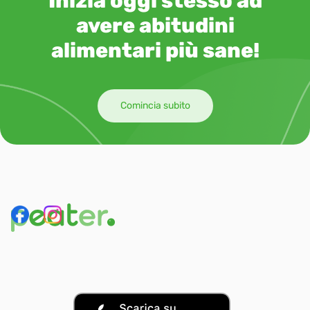
Inizia oggi stesso ad
avere abitudini
alimentari più sane!
Comincia subito