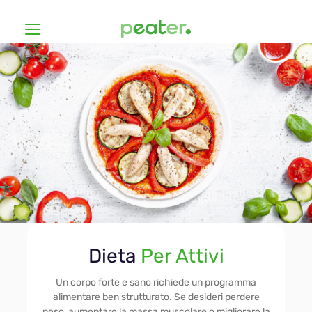
Diete
Come funziona?
Economica
Prezzi
Vegana
Hashimoto
Accedi
Dieta
Per Attivi
Senza Glutine
Iscriviti
Un corpo forte e sano richiede un programma
alimentare ben strutturato. Se desideri perdere
peso, aumentare la massa muscolare o migliorare la