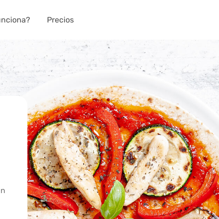
unciona?
Precios
an