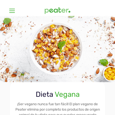
Dietas
¿Cómo funciona?
Económica
Precios
Vegana
Hashimoto
Iniciar sesión
Dieta
Vegana
Sin Gluten
Registro
¡Ser vegano nunca fue tan fácil! El plan vegano de
Peater elimina por completo los productos de origen
animal de tu dieta para que puedas preocuparte