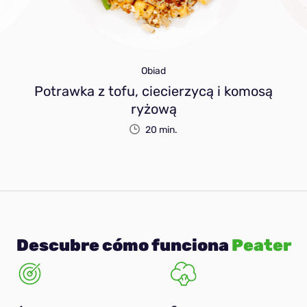
Obiad
Potrawka z tofu, ciecierzycą i komosą
ryżową
20 min.
Descubre cómo funciona
Peater