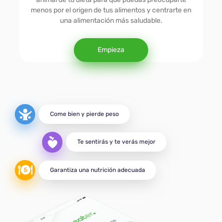
Práctica
menos por el origen de tus alimentos y centrarte en
una alimentación más saludable.
Para Diabéticos
Empieza
Vegetariana
MIND
Come bien y pierde peso
Te sentirás y te verás mejor
DASH
Garantiza una nutrición adecuada
Deportiva
De Ganancia Muscular