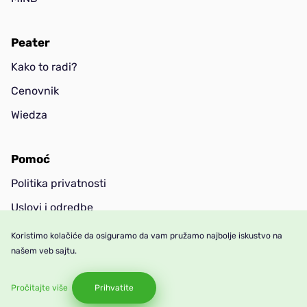
Peater
Kako to radi?
Cenovnik
Wiedza
Pomoć
Politika privatnosti
Uslovi i odredbe
Kontakt
Koristimo kolačiće da osiguramo da vam pružamo najbolje iskustvo na
našem veb sajtu.
FAQ
Pročitajte više
Prihvatite
© 2026 Autorska prava zadržava: peater.net