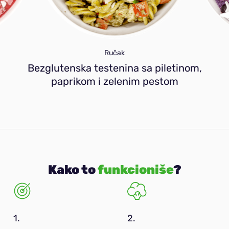
Ručak
Bezglutenska testenina sa piletinom,
paprikom i zelenim pestom
Kako to
funkcioniše
?
1.
2.