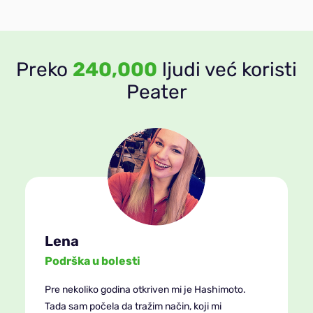
Preko
240,000
ljudi već koristi
Peater
Lena
Podrška u bolesti
Pre nekoliko godina otkriven mi je Hashimoto.
Tada sam počela da tražim način, koji mi