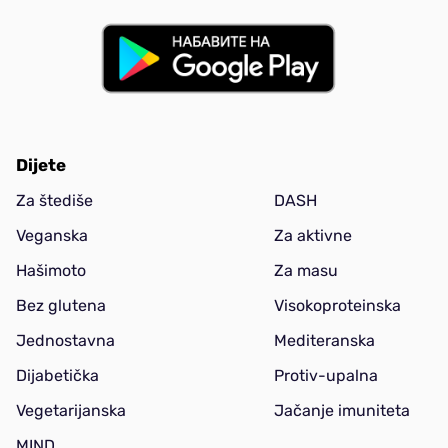
Dijete
Za štediše
DASH
Veganska
Za aktivne
Hašimoto
Za masu
Bez glutena
Visokoproteinska
Jednostavna
Mediteranska
Dijabetička
Protiv-upalna
Vegetarijanska
Jačanje imuniteta
MIND