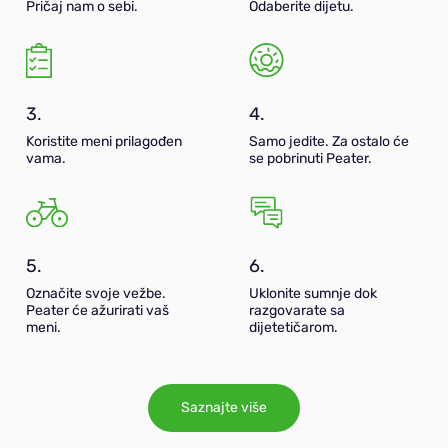
Pričaj nam o sebi.
Odaberite dijetu.
3.
4.
Koristite meni prilagođen
Samo jedite. Za ostalo će
vama.
se pobrinuti Peater.
5.
6.
Označite svoje vežbe.
Uklonite sumnje dok
Peater će ažurirati vaš
razgovarate sa
meni.
dijetetičarom.
Saznajte više