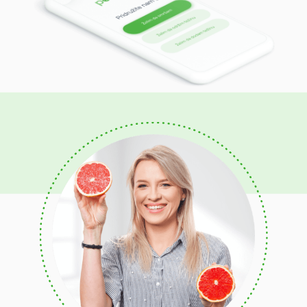
Visokoproteinska
Mediteranska
Protiv-upalna
Jačanje imuniteta