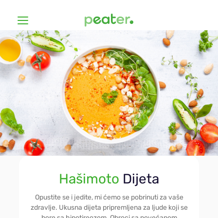
Dijete
Kako to radi?
Za štediše
Cenovnik
Veganska
Hašimoto
Prijavite se
Hašimoto
Dijeta
Bez glutena
Prilagodite ishranu
Opustite se i jedite, mi ćemo se pobrinuti za vaše
zdravlje. Ukusna dijeta pripremljena za ljude koji se
bore sa hipotireozom. Obroci sa povećanom