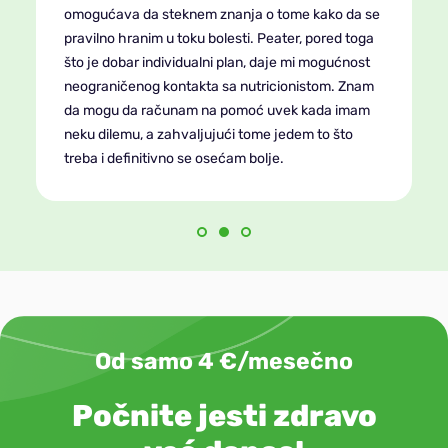
omogućava da steknem znanja o tome kako da se
pravilno hranim u toku bolesti. Peater, pored toga
što je dobar individualni plan, daje mi mogućnost
neograničenog kontakta sa nutricionistom. Znam
da mogu da računam na pomoć uvek kada imam
neku dilemu, a zahvaljujući tome jedem to što
treba i definitivno se osećam bolje.
Od samo 4 €/mesečno
Počnite jesti zdravo