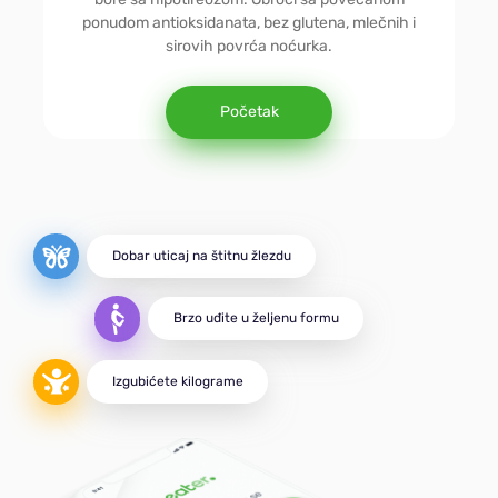
Jednostavna
ponudom antioksidanata, bez glutena, mlečnih i
sirovih povrća noćurka.
Dijabetička
Početak
Vegetarijanska
MIND
Dobar uticaj na štitnu žlezdu
Brzo uđite u željenu formu
DASH
Izgubićete kilograme
Za aktivne
Za masu