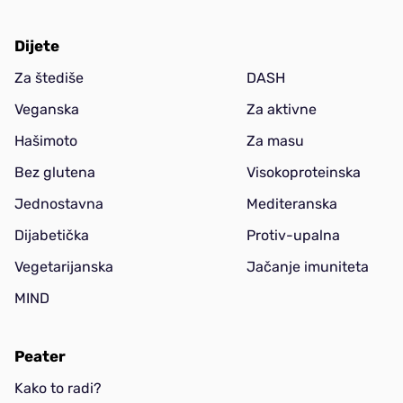
Dijete
Za štediše
DASH
Veganska
Za aktivne
Hašimoto
Za masu
Bez glutena
Visokoproteinska
Jednostavna
Mediteranska
Dijabetička
Protiv-upalna
Vegetarijanska
Jačanje imuniteta
MIND
Peater
Kako to radi?