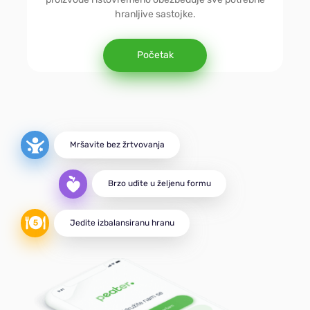
Jednostavna
hranljive sastojke.
Dijabetička
Početak
Vegetarijanska
Mršavite bez žrtvovanja
MIND
Brzo uđite u željenu formu
DASH
Jedite izbalansiranu hranu
Za aktivne
Za masu