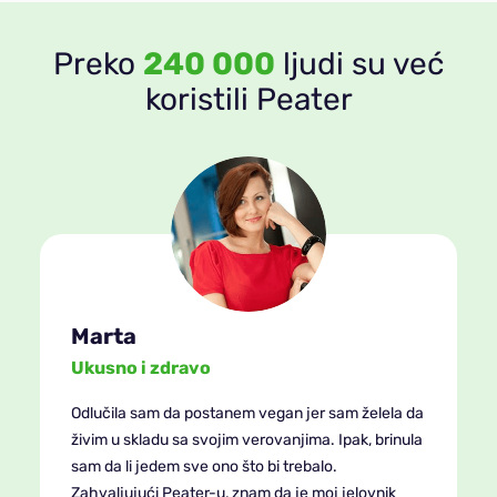
Preko
240 000
ljudi su već
koristili Peater
Marta
Ukusno i zdravo
Odlučila sam da postanem vegan jer sam želela da
živim u skladu sa svojim verovanjima. Ipak, brinula
sam da li jedem sve ono što bi trebalo.
Zahvaljujući Peater-u, znam da je moj jelovnik