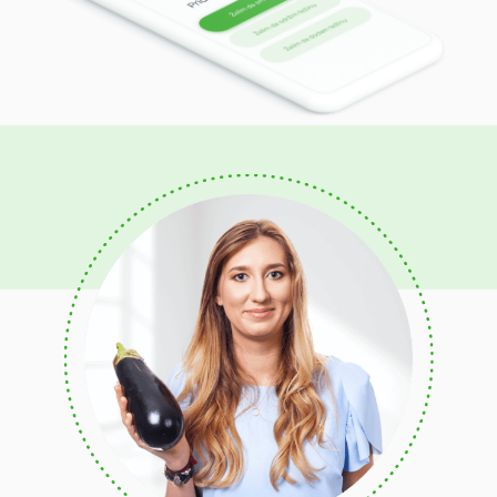
Visokoproteinska
Mediteranska
Protiv-upalna
Jačanje imuniteta