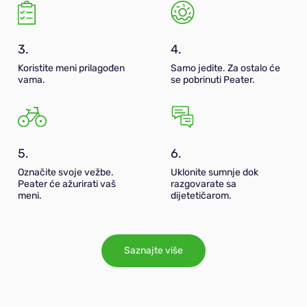
3.
4.
Koristite meni prilagođen
Samo jedite. Za ostalo će
vama.
se pobrinuti Peater.
5.
6.
Označite svoje vežbe.
Uklonite sumnje dok
Peater će ažurirati vaš
razgovarate sa
meni.
dijetetičarom.
Saznajte više