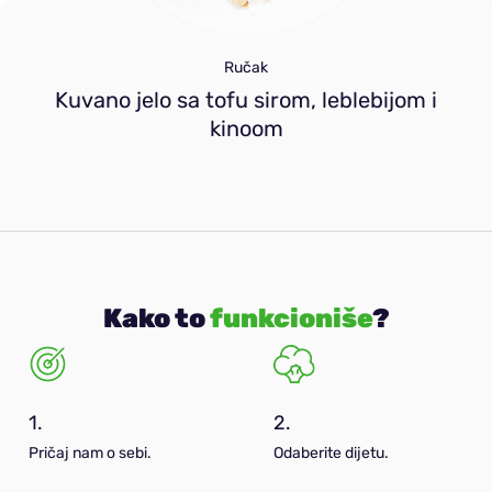
Ručak
Kuvano jelo sa tofu sirom, leblebijom i
kinoom
Kako to
funkcioniše
?
1.
2.
Pričaj nam o sebi.
Odaberite dijetu.