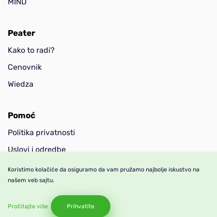
MIND
Peater
Kako to radi?
Cenovnik
Wiedza
Pomoć
Politika privatnosti
Uslovi i odredbe
Kontakt
Koristimo kolačiće da osiguramo da vam pružamo najbolje iskustvo na
našem veb sajtu.
FAQ
Pročitajte više
Prihvatite
© 2026 Autorska prava zadržava: peater.net