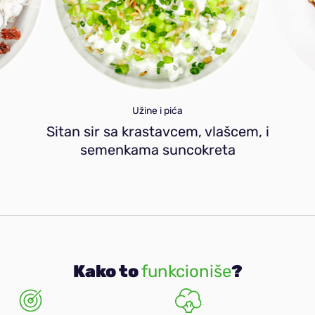
Užine i pića
Sitan sir sa krastavcem, vlašcem, i
semenkama suncokreta
Kako to
funkcioniše
?