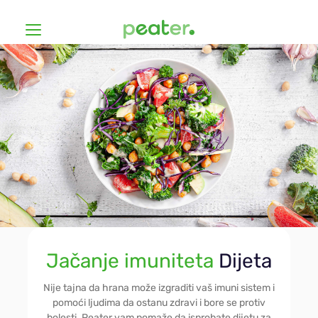
Dijete
Kako to radi?
Za štediše
Cenovnik
Veganska
Hašimoto
Prijavite se
Jačanje imuniteta
Dijeta
Bez glutena
Prilagodite ishranu
Nije tajna da hrana može izgraditi vaš imuni sistem i
pomoći ljudima da ostanu zdravi i bore se protiv
bolesti. Peater vam pomaže da isprobate dijetu za