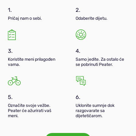
1.
2.
Pričaj nam o sebi.
Odaberite dijetu.
3.
4.
Koristite meni prilagođen
Samo jedite. Za ostalo će
vama.
se pobrinuti Peater.
5.
6.
Označite svoje vežbe.
Uklonite sumnje dok
Peater će ažurirati vaš
razgovarate sa
meni.
dijetetičarom.