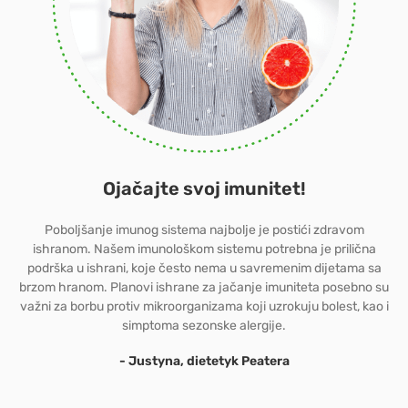
Ojačajte svoj imunitet!
Poboljšanje imunog sistema najbolje je postići zdravom
ishranom. Našem imunološkom sistemu potrebna je prilična
podrška u ishrani, koje često nema u savremenim dijetama sa
brzom hranom. Planovi ishrane za jačanje imuniteta posebno su
važni za borbu protiv mikroorganizama koji uzrokuju bolest, kao i
simptoma sezonske alergije.
- Justyna, dietetyk Peatera