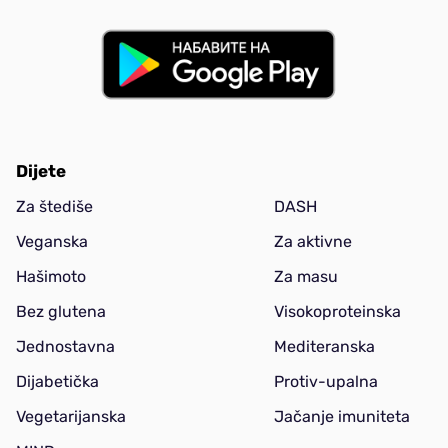
Dijete
Za štediše
DASH
Veganska
Za aktivne
Hašimoto
Za masu
Bez glutena
Visokoproteinska
Jednostavna
Mediteranska
Dijabetička
Protiv-upalna
Vegetarijanska
Jačanje imuniteta