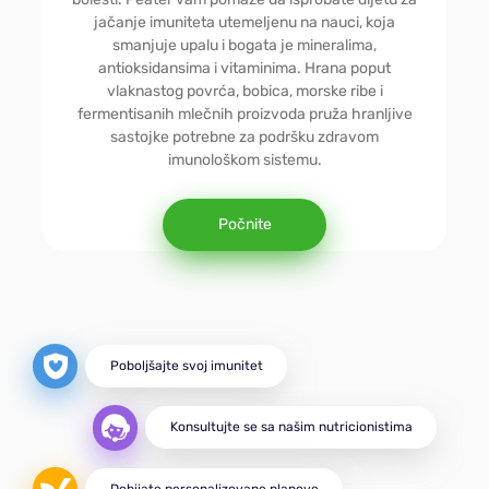
Jednostavna
jačanje imuniteta utemeljenu na nauci, koja
smanjuje upalu i bogata je mineralima,
antioksidansima i vitaminima. Hrana poput
Dijabetička
vlaknastog povrća, bobica, morske ribe i
fermentisanih mlečnih proizvoda pruža hranljive
sastojke potrebne za podršku zdravom
Vegetarijanska
imunološkom sistemu.
Počnite
MIND
DASH
Poboljšajte svoj imunitet
Za aktivne
Konsultujte se sa našim nutricionistima
Za masu
Dobijate personalizovane planove