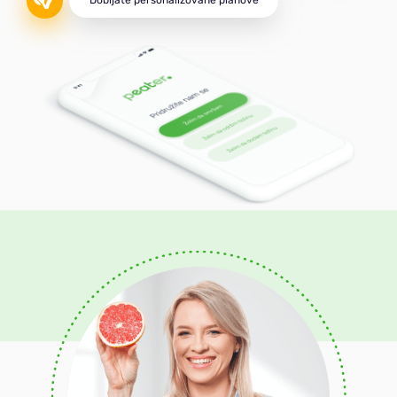
Visokoproteinska
Mediteranska
Protiv-upalna
Jačanje imuniteta