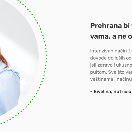
Prehrana bi 
vama, a ne 
Intenzivan način ž
dovode do loših od
jeli zdravo i ukusn
pultom. Sve što vam
veštinama i načinu 
- Ewelina, nutrici