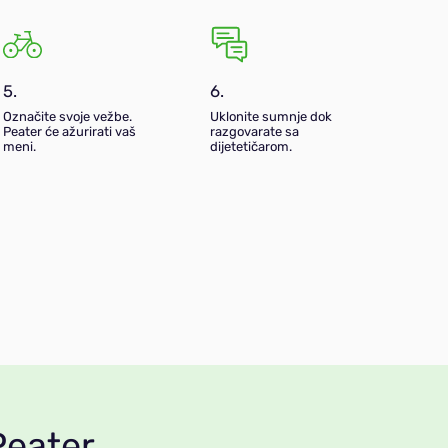
5.
6.
Označite svoje vežbe.
Uklonite sumnje dok
Peater će ažurirati vaš
razgovarate sa
meni.
dijetetičarom.
Peater