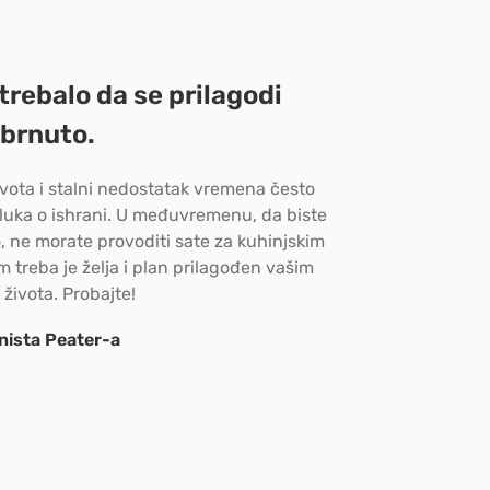
trebalo da se prilagodi
obrnuto.
ivota i stalni nedostatak vremena često
luka o ishrani. U međuvremenu, da biste
o, ne morate provoditi sate za kuhinjskim
 treba je želja i plan prilagođen vašim
života. Probajte!
onista Peater-a