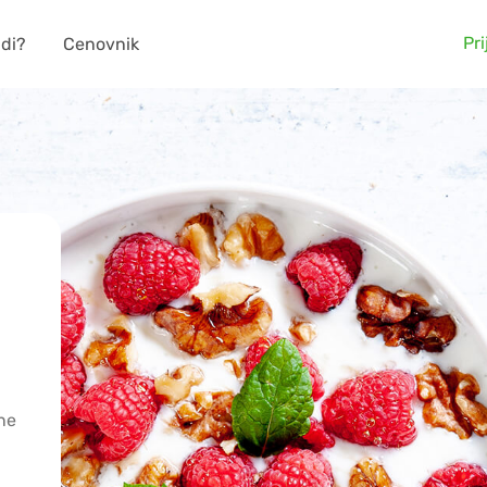
Pri
adi?
Cenovnik
sne