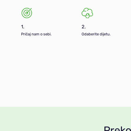
1.
2.
Pričaj nam o sebi.
Odaberite dijetu.
Prek