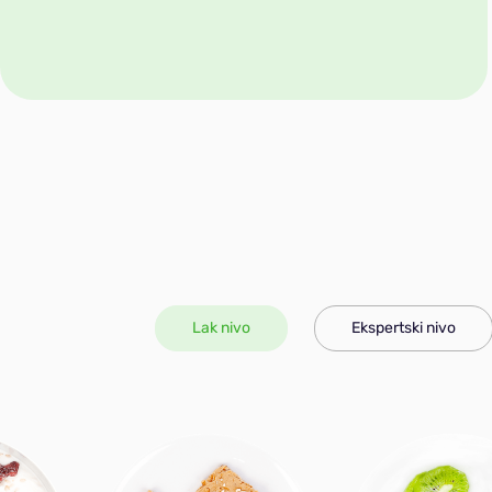
Lak nivo
Ekspertski nivo