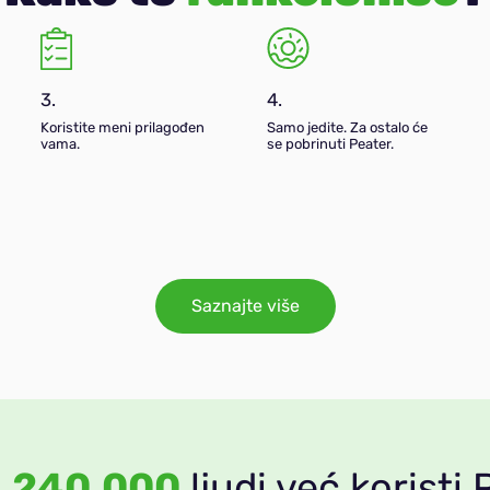
3.
4.
Koristite meni prilagođen
Samo jedite. Za ostalo će
vama.
se pobrinuti Peater.
Saznajte više
o
240,000
ljudi već koristi 