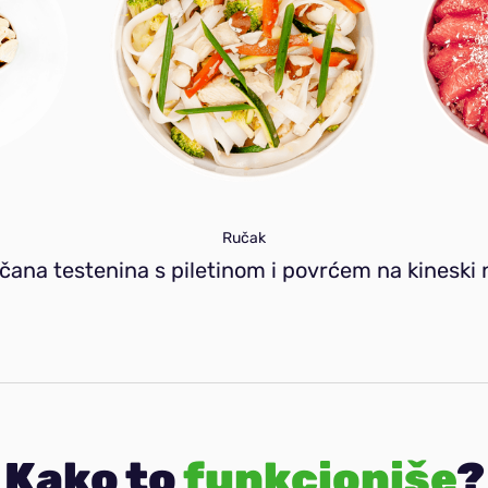
Ručak
nčana testenina s piletinom i povrćem na kineski 
Kako to
funkcioniše
?