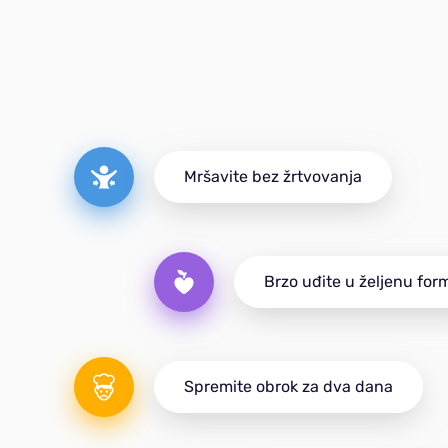
Mršavite bez žrtvovanja
Brzo uđite u željenu for
Spremite obrok za dva dana