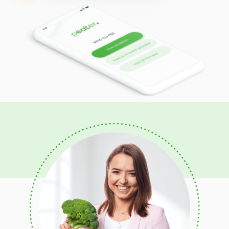
Bogată În Proteine
Mediteraneană
Antiinflamatoare
De întărire a imunității