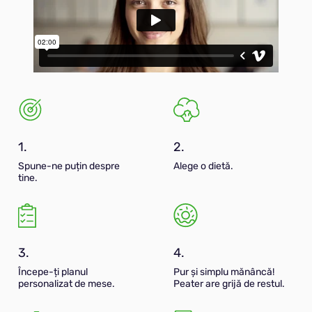
1.
2.
Spune-ne puțin despre
Alege o dietă.
tine.
3.
4.
Începe-ți planul
Pur și simplu mănâncă!
personalizat de mese.
Peater are grijă de restul.