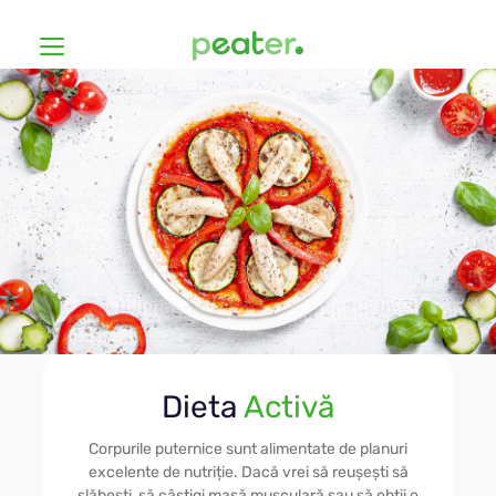
Dietele
Cum funcționează Peater?
La Buget Redus
Prețurile
Vegană
Hashimoto
Înregistrează-te
Dieta
Activă
Fără Gluten
Înscrie-te
Corpurile puternice sunt alimentate de planuri
excelente de nutriție. Dacă vrei să reușești să
slăbești, să câștigi masă musculară sau să obții o