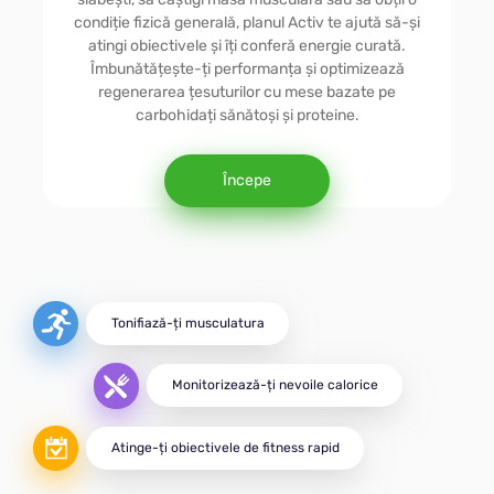
La Viteză
condiție fizică generală, planul Activ te ajută să-și
atingi obiectivele și îți conferă energie curată.
Îmbunătățește-ți performanța și optimizează
Diabetică
regenerarea țesuturilor cu mese bazate pe
carbohidați sănătoși și proteine.
Vegetariană
Începe
MINTE
DASH
Tonifiază-ți musculatura
Monitorizează-ți nevoile calorice
Activă
Atinge-ți obiectivele de fitness rapid
Pentru Masa Musculară