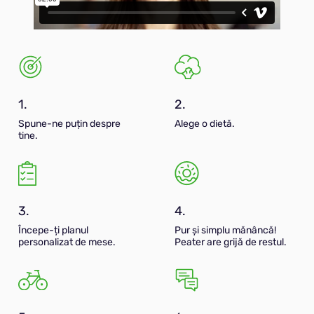
1.
2.
Spune-ne puțin despre
Alege o dietă.
tine.
3.
4.
Începe-ți planul
Pur și simplu mănâncă!
personalizat de mese.
Peater are grijă de restul.