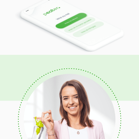
Bogată În Proteine
Mediteraneană
Antiinflamatoare
De întărire a imunității