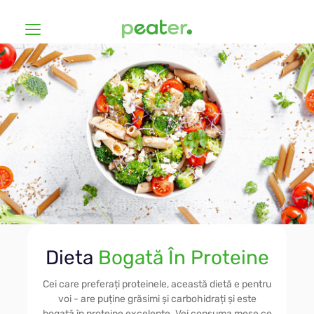
Dietele
Cum funcționează Peater?
La Buget Redus
Prețurile
Vegană
Hashimoto
Înregistrează-te
Dieta
Bogată În Proteine
Fără Gluten
Înscrie-te
Cei care preferați proteinele, această dietă e pentru
voi - are puține grăsimi și carbohidrați și este
bogată în proteine excelente. Vei consuma mese ce