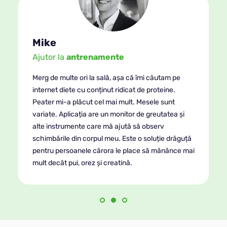
Dominica
e
10 kg în 3 luni!
șa că îmi căutam pe
Merg pe bicicletă, la inot și joc te
dicat de proteine.
de aplicațiile de diete care îmi 
mult. Mesele sunt
1600 de calorii. Peater îmi actual
nitor de greutatea și
așa fel încât să fie potrivite cu ac
ută să observ
fizice. Pot să verific zilnic câți nut
 Este o soluție drăguță
corpului meu și pot să schimb ușo
e place să mănânce mai
dietetice. Super!
ină.