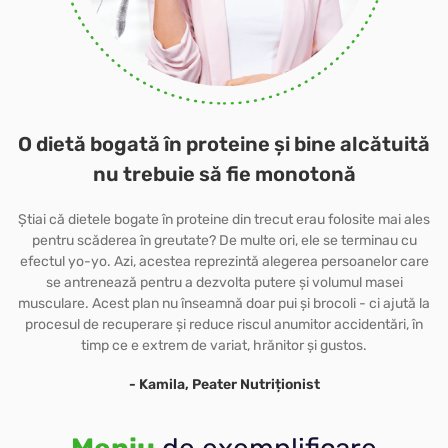
O dietă bogată în proteine și bine alcătuită
nu trebuie să fie monotonă
Știai că dietele bogate în proteine din trecut erau folosite mai ales
pentru scăderea în greutate? De multe ori, ele se terminau cu
efectul yo-yo. Azi, acestea reprezintă alegerea persoanelor care
se antrenează pentru a dezvolta putere și volumul masei
musculare. Acest plan nu înseamnă doar pui și brocoli - ci ajută la
procesul de recuperare și reduce riscul anumitor accidentări, în
timp ce e extrem de variat, hrănitor și gustos.
- Kamila, Peater Nutriționist