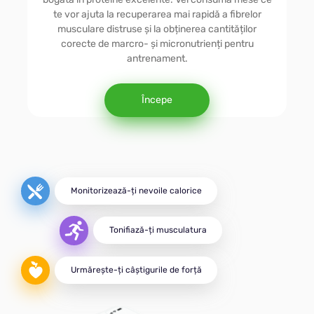
La Viteză
te vor ajuta la recuperarea mai rapidă a fibrelor
musculare distruse și la obținerea cantităților
corecte de marcro- și micronutrienți pentru
Diabetică
antrenament.
Începe
Vegetariană
MINTE
Monitorizează-ți nevoile calorice
DASH
Tonifiază-ți musculatura
Activă
Urmărește-ți câștigurile de forță
Pentru Masa Musculară