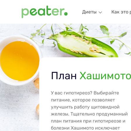
Диеты
Как это 
План
Хашимот
У вас гипотиреоз? Выбирайте
питание, которое позволяет
улучшить работу щитовидной
железы. Тщательно продуманный
план питания при гипотиреозе и
болезни Хашимото исключает