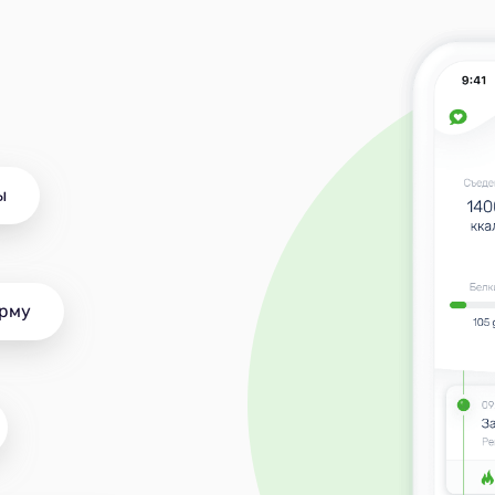
ы
орму