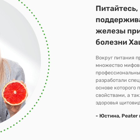
Питайтесь, 
поддержива
железы при
болезни Ха
Вокруг питания п
множество мифов
профессиональный
разработали спец
основе которого 
свойствами, а та
здоровья щитови
- Юстина, Peater