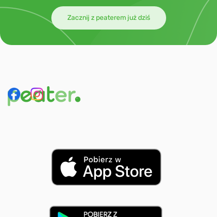
Zacznij z peaterem już dziś