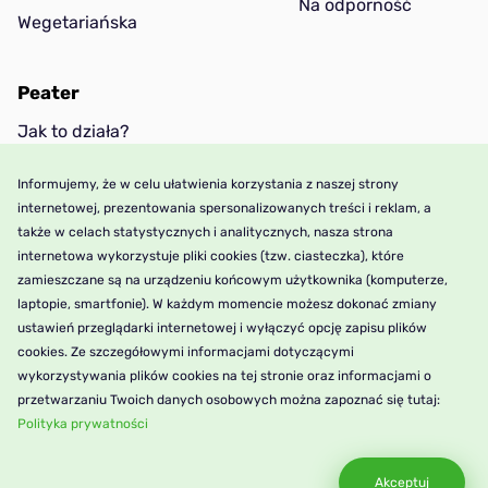
Na odporność
Wegetariańska
Peater
Jak to działa?
Cennik
Informujemy, że w celu ułatwienia korzystania z naszej strony
Wiedza
internetowej, prezentowania spersonalizowanych treści i reklam, a
także w celach statystycznych i analitycznych, nasza strona
internetowa wykorzystuje pliki cookies (tzw. ciasteczka), które
Pomoc
zamieszczane są na urządzeniu końcowym użytkownika (komputerze,
laptopie, smartfonie). W każdym momencie możesz dokonać zmiany
Polityka prywatności
ustawień przeglądarki internetowej i wyłączyć opcję zapisu plików
cookies. Ze szczegółowymi informacjami dotyczącymi
Regulamin
wykorzystywania plików cookies na tej stronie oraz informacjami o
Kontakt
przetwarzaniu Twoich danych osobowych można zapoznać się tutaj:
Polityka prywatności
FAQ
Akceptuj
© 2026 Prawa autorskie peater.net