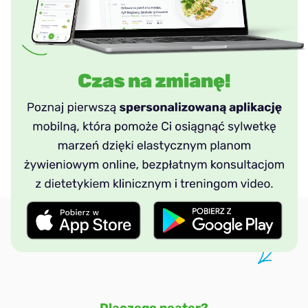
DASH
Dla aktywnych
Na masę
Wysokobiałkowa
Śródziemnomorska (klasyczna)
Wiosenna
Dlaczego peater?