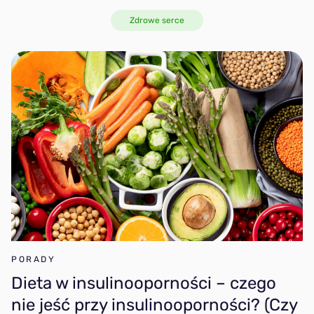
Zdrowe serce
DASH
Dla aktywnych
Na masę
Wysokobiałkowa
Śródziemnomorska (klasyczna)
PORADY
Dieta w insulinooporności – czego
Wiosenna
nie jeść przy insulinooporności? (Czy