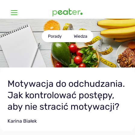
Diety
Porady
Wiedza
Jak to działa?
Dla oszczędnych
Cennik
Wegańska
Motywacja do odchudzania.
Ambasadorzy
Low FODMAP
Jak kontrolować postępy,
FAQ
aby nie stracić motywacji?
Dieta łatwa
Karina Białek
Wiedza
ym Break
Julia Gajda
Anna Rząsowska