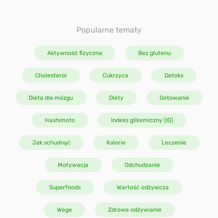
Dieta Keto
dietą Gym Break
Peater to dla mnie
Mistrzyni Świata w
zekonasz się, że
motywacja do
kolarstwie torowym!
Zaloguj się
ześciopak” nie jest
wzmacniania zdrowych
Zobacz jaką dietę
Popularne tematy
Hashimoto
rezerwowany
nawyków, w diecie, która
stosuje i poleca Ania.
łącznie dla
towarzyszy mi każdego
Aktywność fizyczna
Bez glutenu
awodowych
dnia!
Utwórz konto
ortowców.
Bezglutenowa
Cholesterol
Cukrzyca
Detoks
Dieta dla mózgu
Diety
Gotowanie
Wygodna
Hashimoto
Indeks glikemiczny (IG)
Cukrzycowa
Jak schudnąć
Kalorie
Leczenie
Motywacja
Odchudzanie
Wegetariańska
Superfoods
Wartość odżywcza
Wege
Zdrowe odżywianie
MIND