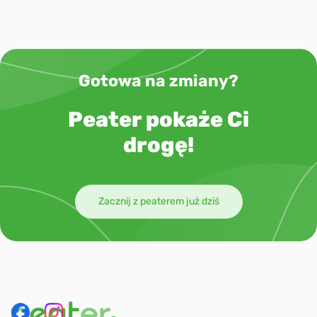
Gotowa na zmiany?
Peater pokaże Ci
drogę!
Zacznij z peaterem już dziś