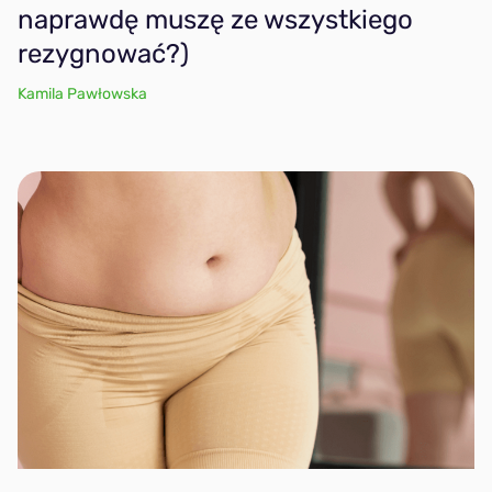
naprawdę muszę ze wszystkiego
Przeciwzapalna
rezygnować?)
Kamila Pawłowska
Na odporność