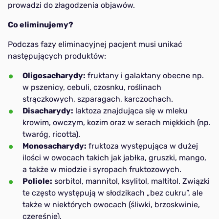
prowadzi do złagodzenia objawów.
Co eliminujemy?
Podczas fazy eliminacyjnej pacjent musi unikać
następujących produktów:
Oligosacharydy:
fruktany i galaktany obecne np.
w pszenicy, cebuli, czosnku, roślinach
strączkowych, szparagach, karczochach.
Disacharydy:
laktoza znajdująca się w mleku
krowim, owczym, kozim oraz w serach miękkich (np.
twaróg, ricotta).
Monosacharydy:
fruktoza występująca w dużej
ilości w owocach takich jak jabłka, gruszki, mango,
a także w miodzie i syropach fruktozowych.
Poliole:
sorbitol, mannitol, ksylitol, maltitol. Związki
te często występują w słodzikach „bez cukru”, ale
także w niektórych owocach (śliwki, brzoskwinie,
czereśnie).