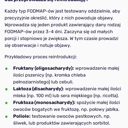
Każdy typ FODMAP-ów jest testowany oddzielnie, aby
precyzyjnie określić, który z nich powoduje objawy.
Wprowadza się jeden produkt zawierający dany rodzaj
FODMAP-ów przez 3-4 dni. Zaczyna się od małych
porcji i stopniowo je zwiększa. W tym czasie prowadzi
się obserwacje i notuje objawy.
Przykładowy proces reintrodukcji:
Fruktany (oligosacharydy):
wprowadzenie małej
ilości pszenicy (np. kromka chleba
pełnoziarnistego) lub cebuli.
Laktoza (disacharydy)
: wprowadzenie małej ilości
mleka (np. 100 ml) lub sera miękkiego (np. ricotta).
Fruktoza (monosacharydy):
spożycie małej ilości
owoców bogatych we fruktozę, np. połowy jabłka.
Poliole:
testowanie owoców pestkowych, np.
śliwek, lub produktów zawierających sorbitol,