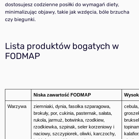
dostosujesz codzienne posiłki do wymagań diety,
minimalizując objawy, takie jak wzdęcia, bóle brzucha
czy biegunki.
Lista produktów bogatych w
FODMAP
Niska zawartość FODMAP
Wysok
Warzywa
ziemniaki, dynia, fasolka szparagowa, 
cebula,
brokuły, por, cukinia, pasternak, sałata, 
groszek
rukola, jarmuż, botwinka, rzodkiew, 
bruksel
rzodkiewka, szpinak, seler korzeniowy i 
topinam
naciowy, szczypiorek, oliwki, karczochy, 
kalafio