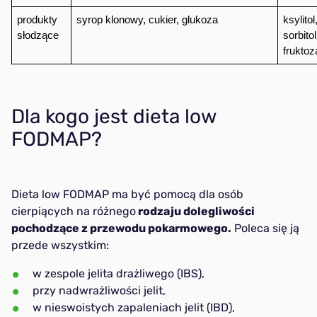
produkty 
syrop klonowy, cukier, glukoza
ksylitol
słodzące
sorbito
fruktoz
Dla kogo jest dieta low
FODMAP?
Dieta low FODMAP ma być pomocą dla osób
cierpiących na różnego
rodzaju dolegliwości
pochodzące z przewodu pokarmowego.
Poleca się ją
przede wszystkim:
w zespole jelita drażliwego (IBS),
przy nadwrażliwości jelit,
w nieswoistych zapaleniach jelit (IBD),