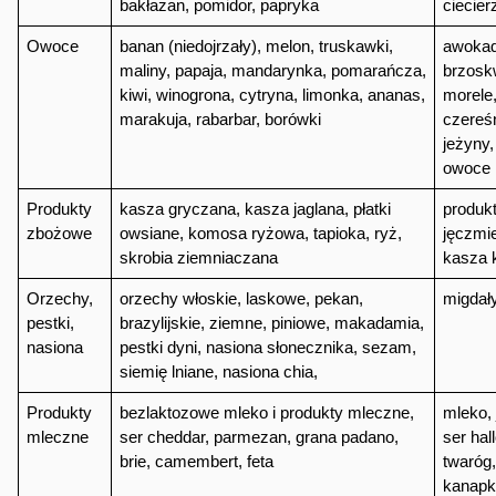
bakłażan, pomidor, papryka
ciecier
Owoce
banan (niedojrzały), melon, truskawki, 
awokado
maliny, papaja, mandarynka, pomarańcza, 
brzoskw
kiwi, winogrona, cytryna, limonka, ananas, 
morele, 
marakuja, rabarbar, borówki
czereśn
jeżyny,
owoce
Produkty 
kasza gryczana, kasza jaglana, płatki 
produkt
zbożowe
owsiane, komosa ryżowa, tapioka, ryż, 
jęczmi
skrobia ziemniaczana
kasza 
Orzechy, 
orzechy włoskie, laskowe, pekan, 
migdały
pestki, 
brazylijskie, ziemne, piniowe, makadamia, 
nasiona
pestki dyni, nasiona słonecznika, sezam, 
siemię lniane, nasiona chia, 
Produkty 
bezlaktozowe mleko i produkty mleczne, 
mleko, 
mleczne
ser cheddar, parmezan, grana padano, 
ser hal
brie, camembert, feta
twaróg,
kanap