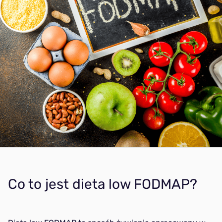
DASH
Dla aktywnych
Na masę
Wysokobiałkowa
Śródziemnomorska (klasyczna)
Co to jest dieta low FODMAP?
Wiosenna