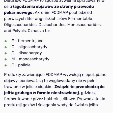
Dieta low FODMAP to sposób żywienia opracowany w
celu
łagodzenia objawów ze strony przewodu
Przeciwzapalna
pokarmowego.
Akronim FODMAP pochodzi od
pierwszych liter angielskich słów:
Fermentable
Oligosaccharides, Disaccharides, Monosaccharides,
Na odporność
and Polyols.
Oznacza to:
F - fermentujące
O - oligosacharydy
D - disacharydy
M - monosacharydy
P - poliole
Produkty zawierające FODMAP wywołują niepożądane
objawy, ponieważ są to węglowodany nie w pełni
trawione w jelicie cienkim.
Związki te przechodzą do
jelita grubego w formie niestrawionej
, gdzie są
fermentowane przez bakterie jelitowe. Prowadzi to do
produkcji gazów i ściągania wody do światła jelita.