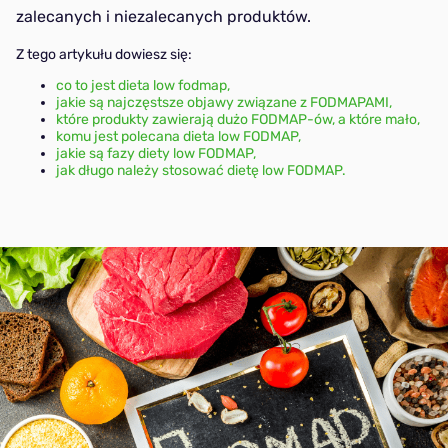
Dieta Keto
zalecanych i niezalecanych produktów.
dietą Gym Break
Peater to dla mnie
Mistrzyni Świata w
zekonasz się, że
motywacja do
kolarstwie torowym!
Z tego artykułu dowiesz się:
Zaloguj się
ześciopak” nie jest
wzmacniania zdrowych
Zobacz jaką dietę
Hashimoto
rezerwowany
nawyków, w diecie, która
stosuje i poleca Ania.
co to jest dieta low fodmap,
łącznie dla
jakie są najczęstsze objawy związane z FODMAPAMI,
towarzyszy mi każdego
które produkty zawierają dużo FODMAP-ów, a które mało,
awodowych
dnia!
komu jest polecana dieta low FODMAP,
Utwórz konto
ortowców.
Bezglutenowa
jakie są fazy diety low FODMAP,
jak długo należy stosować dietę low FODMAP.
Wygodna
Cukrzycowa
Wegetariańska
MIND