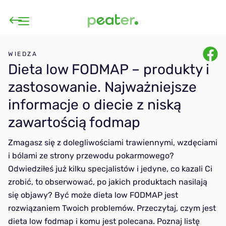
Diety
WIEDZA
Dieta low FODMAP – produkty i
zastosowanie. Najważniejsze
Jak to działa?
Dla oszczędnych
informacje o diecie z niską
Cennik
zawartością fodmap
Wegańska
Zmagasz się z dolegliwościami trawiennymi, wzdęciami
Ambasadorzy
i bólami ze strony przewodu pokarmowego?
Low FODMAP
Odwiedziłeś już kilku specjalistów i jedyne, co kazali Ci
FAQ
zrobić, to obserwować, po jakich produktach nasilają
Dieta łatwa
się objawy? Być może dieta low FODMAP jest
Wiedza
rozwiązaniem Twoich problemów. Przeczytaj, czym jest
ym Break
Julia Gajda
Anna Rząsowska
dieta low fodmap i komu jest polecana. Poznaj listę