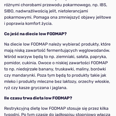
różnymi chorobami przewodu pokarmowego, np. IBS,
SIBO, nadwrażliwością jelit, nietolerancjami
pokarmowymi. Pomaga ona zmniejszyć objawy jelitowe
i poprawia komfort życia.
Co jeść na diecie low FODMAP?
Na diecie low FODMAP należy wybierać produkty, które
mają niską zawartość fermentujących węglowodanów.
Wśród warzyw będą to np. ziemniaki, sałata, papryka,
pomidor, cukinia. Owoce o niskiej zawartości FODMAP
to np. niedojrzałe banany, truskawki, maliny, borówki
czy mandarynki. Poza tym będą to produkty takie jak
mleko i produkty mleczne bez laktozy, orzechy włoskie,
ryż czy kasze gryczana i jaglana.
Ile czasu trwa dieta low FODMAP?
Restrykcyjną dietę low FODMAP stosuje się przez kilka
tygodni. Po tym czasie do jadłospisu stopniowo włącza